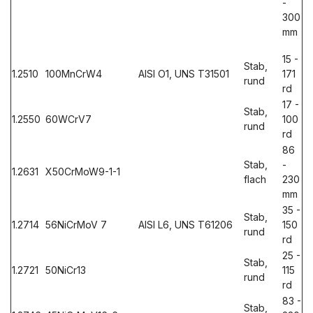
-
300
mm
15 -
Stab,
1.2510
100MnCrW4
AISI O1, UNS T31501
171
rund
rd
17 -
Stab,
1.2550
60WCrV7
100
rund
rd
86
Stab,
-
1.2631
X50CrMoW9-1-1
flach
230
mm
35 -
Stab,
1.2714
56NiCrMoV 7
AISI L6, UNS T61206
150
rund
rd
25 -
Stab,
1.2721
50NiCr13
115
rund
rd
83 -
Stab,