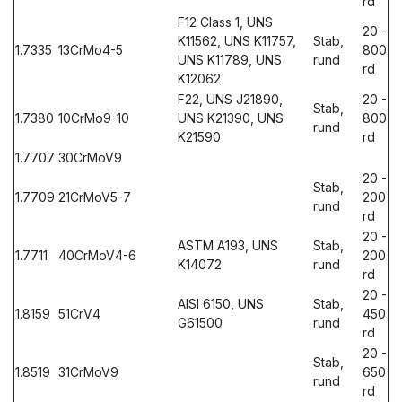
rd
F12 Class 1, UNS
20 -
K11562, UNS K11757,
Stab,
1.7335
13CrMo4-5
800
UNS K11789, UNS
rund
rd
K12062
F22, UNS J21890,
20 -
Stab,
1.7380
10CrMo9-10
UNS K21390, UNS
800
rund
K21590
rd
1.7707
30CrMoV9
20 -
Stab,
1.7709
21CrMoV5-7
200
rund
rd
20 -
ASTM A193, UNS
Stab,
1.7711
40CrMoV4-6
200
K14072
rund
rd
20 -
AISI 6150, UNS
Stab,
1.8159
51CrV4
450
G61500
rund
rd
20 -
Stab,
1.8519
31CrMoV9
650
rund
rd