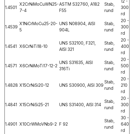
12 -
X2CrNiMoCuWN25-
ASTM S32760, A182
Stab,
1.4501
300
7-4
F55
rund
rd
20 -
X1NiCrMoCu25-20-
UNS N08904, AISI
Stab,
1.4539
300
5
904L
rund
rd
20 -
UNS S32100, F321,
Stab,
1.4541
X6CrNiTi18-10
400
AISI 321
rund
rd
20 -
UNS S31635, AISI
Stab,
1.4571
X6CrNiMoTi17-12-2
500
316Ti
rund
rd
20 -
Stab,
1.4828
X15CrNiSi20-12
UNS S30900, AISI 309
210
rund
rd
20 -
Stab,
1.4841
X15CrNiSi25-21
UNS S31400, AISI 314
300
rund
rd
30 -
Stab,
1.4901
X10CrWMoVNb9-2
F 92
640
rund
rd