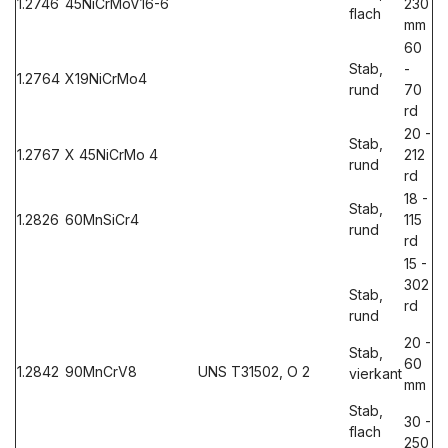
1.2746
45NiCrMoV16-6
230
flach
mm
60
Stab,
-
1.2764
X19NiCrMo4
rund
70
rd
20 -
Stab,
1.2767
X 45NiCrMo 4
212
rund
rd
18 -
Stab,
1.2826
60MnSiCr4
115
rund
rd
15 -
302
Stab,
rd
rund
20 -
Stab,
60
1.2842
90MnCrV8
UNS T31502, O 2
vierkant
mm
Stab,
30 -
flach
250