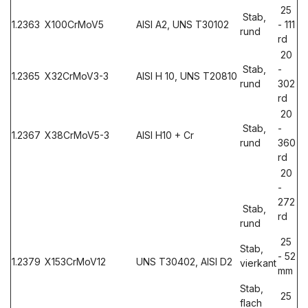
25
Stab,
1.2363
X100CrMoV5
AISI A2, UNS T30102
- 111
rund
rd
20
Stab,
-
1.2365
X32CrMoV3-3
AISI H 10, UNS T20810
rund
302
rd
20
Stab,
-
1.2367
X38CrMoV5-3
AISI H10 + Cr
rund
360
rd
20
-
272
Stab,
rd
rund
25
Stab,
- 52
1.2379
X153CrMoV12
UNS T30402, AISI D2
vierkant
mm
Stab,
25
flach