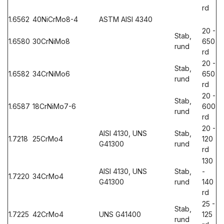
rd
1.6562
40NiCrMo8-4
ASTM AISI 4340
20 -
Stab,
1.6580
30CrNiMo8
650
rund
rd
20 -
Stab,
1.6582
34CrNiMo6
650
rund
rd
20 -
Stab,
1.6587
18CrNiMo7-6
600
rund
rd
20 -
AISI 4130, UNS
Stab,
1.7218
25CrMo4
120
G41300
rund
rd
130
AISI 4130, UNS
Stab,
-
1.7220
34CrMo4
G41300
rund
140
rd
25 -
Stab,
1.7225
42CrMo4
UNS G41400
125
rund