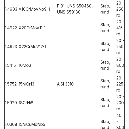
20 -
F 91, UNS S50460,
Stab,
1.4903
X10CrMoVNb9-1
250
UNS S59180
rund
rd
20 -
Stab,
1.4922
X20CrMoV11-1
415
rund
rd
20 -
Stab,
1.4923
X22CrMoV12-1
250
rund
rd
20 -
Stab,
1.5415
16Mo3
800
rund
rd
20 -
Stab,
1.5752
15NiCr13
AISI 3310
225
rund
rd
20 -
Stab,
1.5920
18CrNi8
200
rund
rd
40
Stab,
-
1.6368
15NiCuMoNb5
rund
800