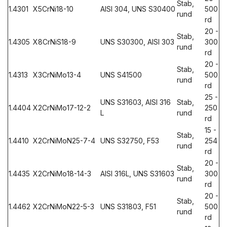
Stab,
1.4301
X5CrNi18-10
AISI 304, UNS S30400
500
rund
rd
20 -
Stab,
1.4305
X8CrNiS18-9
UNS S30300, AISI 303
300
rund
rd
20 -
Stab,
1.4313
X3CrNiMo13-4
UNS S41500
500
rund
rd
25 -
UNS S31603, AISI 316
Stab,
1.4404
X2CrNiMo17-12-2
250
L
rund
rd
15 -
Stab,
1.4410
X2CrNiMoN25-7-4
UNS S32750, F53
254
rund
rd
20 -
Stab,
1.4435
X2CrNiMo18-14-3
AISI 316L, UNS S31603
300
rund
rd
20 -
Stab,
1.4462
X2CrNiMoN22-5-3
UNS S31803, F51
500
rund
rd