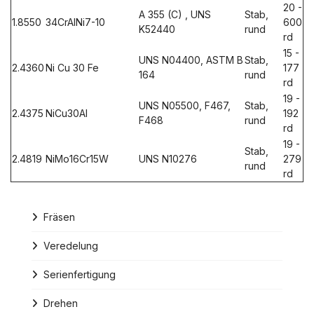
20 -
A 355 (C) , UNS
Stab,
1.8550
34CrAlNi7-10
600
K52440
rund
rd
15 -
UNS N04400, ASTM B
Stab,
2.4360
Ni Cu 30 Fe
177
164
rund
rd
19 -
UNS N05500, F467,
Stab,
2.4375
NiCu30Al
192
F468
rund
rd
19 -
Stab,
2.4819
NiMo16Cr15W
UNS N10276
279
rund
rd
Fräsen
Veredelung
Serienfertigung
Drehen