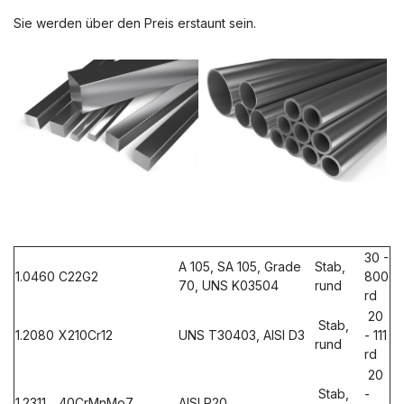
Sie werden über den Preis erstaunt sein.
30 -
A 105, SA 105, Grade
Stab,
1.0460
C22G2
800
70, UNS K03504
rund
rd
20
Stab,
1.2080
X210Cr12
UNS T30403, AISI D3
- 111
rund
rd
20
Stab,
-
1.2311
40CrMnMo7
AISI P20