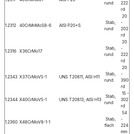
rund
222
rd
20
Stab,
-
1.2312
40CrMnMoS8-6
AISI P20+S
rund
202
rd
20
Stab,
-
1.2316
X36CrMo17
rund
222
rd
20
Stab,
-
1.2343
X37CrMoV5-1
UNS T20811, AISI H11
rund
390
rd
15 -
Stab,
1.2344
X40CrMoV5-1
UNS T20813, AISI H13
302
rund
rd
54
Stab,
-
1.2360
X48CrMoV8-1-1
flach
224
mm