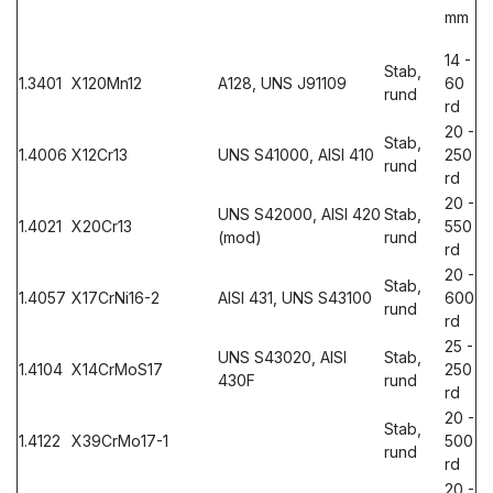
mm
14 -
Stab,
1.3401
X120Mn12
A128, UNS J91109
60
rund
rd
20 -
Stab,
1.4006
X12Cr13
UNS S41000, AISI 410
250
rund
rd
20 -
UNS S42000, AISI 420
Stab,
1.4021
X20Cr13
550
(mod)
rund
rd
20 -
Stab,
1.4057
X17CrNi16-2
AISI 431, UNS S43100
600
rund
rd
25 -
UNS S43020, AISI
Stab,
1.4104
X14CrMoS17
250
430F
rund
rd
20 -
Stab,
1.4122
X39CrMo17-1
500
rund
rd
20 -