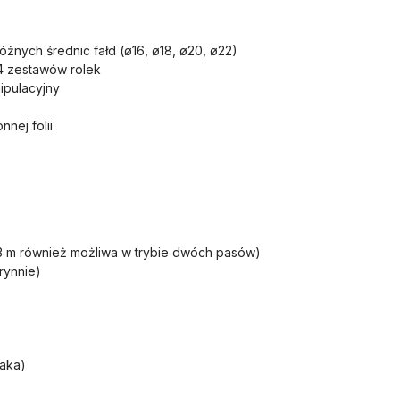
óżnych średnic fałd (ø16, ø18, ø20, ø22)
4 zestawów rolek
ipulacyjny
nej folii
3 m również możliwa w trybie dwóch pasów)
rynnie)
jaka)