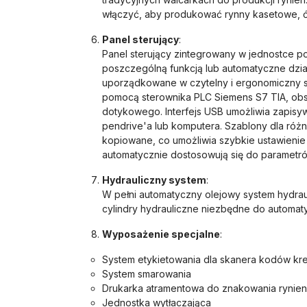
włączyć, aby produkować rynny kasetowe, ćw
Panel sterujący
:
Panel sterujący zintegrowany w jednostce 
poszczególną funkcją lub automatyczne dzia
uporządkowane w czytelny i ergonomiczny s
pomocą sterownika PLC Siemens S7 TIA, ob
dotykowego. Interfejs USB umożliwia zapisy
pendrive'a lub komputera. Szablony dla różn
kopiowane, co umożliwia szybkie ustawienie
automatycznie dostosowują się do parametr
Hydrauliczny system
:
W pełni automatyczny olejowy system hydraul
cylindry hydrauliczne niezbędne do automat
Wyposażenie specjalne
:
System etykietowania dla skanera kodów k
System smarowania
Drukarka atramentowa do znakowania rynien
Jednostka wytłaczająca