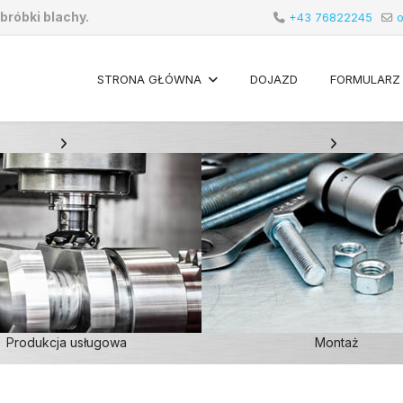
bróbki blachy.
+43 76822245
o
STRONA GŁÓWNA
DOJAZD
FORMULARZ
Produkcja usługowa
Montaż