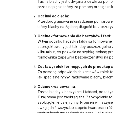
Taśma blachy jest odwijana z cewki za pom
przez napięcie taśmy za pomocą przełączni
Odcinki do cięcia
:
Przedprogramowane urządzenie pomiarowe st
taśmy blachy na żądaną długość bez przery
Odcinek formowania dla haczyków i fałd
:
W tym odcinku haczyki i fałdy są formowan
zaprojektowany jest tak, aby poszczególne 
kilku minut, co pozwala na szybką zmianę pr
formownika zapewnia bezpieczeństwo na pot
Zestawy rolek formujących do produkcji 
Za pomocą odpowiednich zestawów rolek fo
jak specjalne rynny, fałdowane blachy, blac
Odcinek walcowania
:
Taśma blachy z haczykami i fałdami, poza tym
Tutaj rynna jest zaokrąglana. Zaokrąglanie 
zaokrąglenie całej rynny. Promień w maszyni
uwzględnić wszystkie stopnie twardości i róż
tradycyjnych walcarkach do produkcji rynie