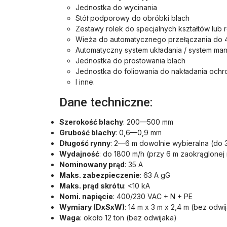
Jednostka do wycinania
Stół podporowy do obróbki blach
Zestawy rolek do specjalnych kształtów lub r
Wieża do automatycznego przełączania do 
Automatyczny system układania / system man
Jednostka do prostowania blach
Jednostka do foliowania do nakładania ochron
I inne.
Dane techniczne:
Szerokość blachy
: 200—500 mm
Grubość blachy
: 0,6—0,9 mm
Długość rynny
: 2—6 m dowolnie wybieralna (do 
Wydajność
: do 1800 m/h (przy 6 m zaokrąglonej 
Nominowany prąd
: 35 A
Maks. zabezpieczenie
: 63 A gG
Maks. prąd skrótu
: <10 kA
Nomi. napięcie
: 400/230 VAC + N + PE
Wymiary (DxSxW)
: 14 m x 3 m x 2,4 m (bez odwi
Waga
: około 12 ton (bez odwijaka)