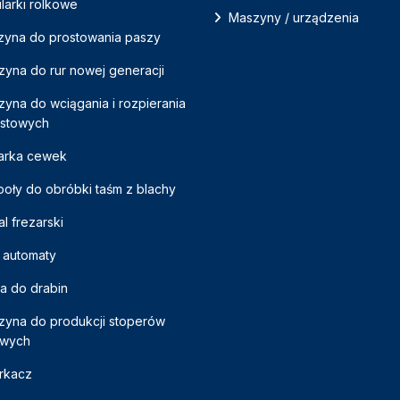
ilarki rolkowe
Maszyny / urządzenia
zyna do prostowania paszy
yna do rur nowej generacji
yna do wciągania i rozpierania
ustowych
arka cewek
oły do ​​obróbki taśm z blachy
al frezarski
 automaty
a do drabin
zyna do produkcji stoperów
owych
rkacz