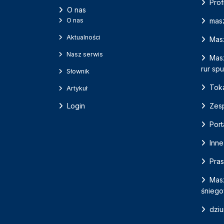
Prof
O nas
O nas
mas
Aktualności
Masz
Nasz serwis
Masz
rur sp
Słownik
Tok
Artykuł
Login
Zesp
Port
Inne
Pras
Mas
śnieg
dziu