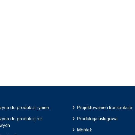
yna do produkcji rynien
Projektowanie i konstrukcje
yna do produkcji rur
Produkcja usługowa
owych
Montaż