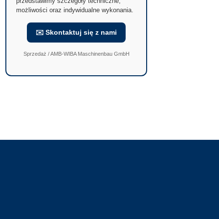
przedstawimy szczegóły techniczne,
możliwości oraz indywidualne wykonania.
✉️ Skontaktuj się z nami
Sprzedaż / AMB-WIBA Maschinenbau GmbH