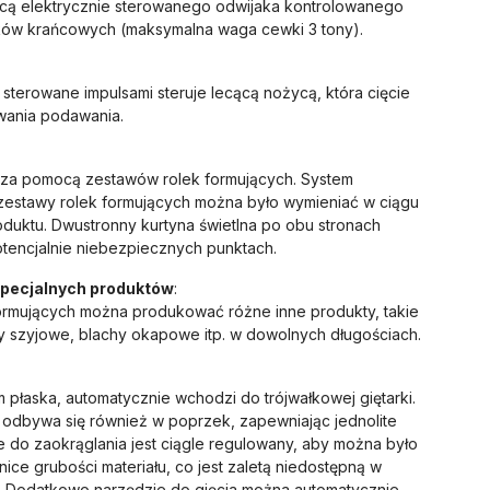
ocą elektrycznie sterowanego odwijaka kontrolowanego
ków krańcowych (maksymalna waga cewki 3 tony).
erowane impulsami steruje lecącą nożycą, która cięcie
wania podawania.
e za pomocą zestawów rolek formujących. System
zestawy rolek formujących można było wymieniać w ciągu
oduktu. Dwustronny kurtyna świetlna po obu stronach
encjalnie niebezpiecznych punktach.
specjalnych produktów
:
rmujących można produkować różne inne produkty, takie
hy szyjowe, blachy okapowe itp. w dowolnych długościach.
 płaska, automatycznie wchodzi do trójwałkowej giętarki.
to odbywa się również w poprzek, zapewniając jednolite
e do zaokrąglania jest ciągle regulowany, aby można było
nice grubości materiału, co jest zaletą niedostępną w
n. Dodatkowo narzędzie do gięcia można automatycznie