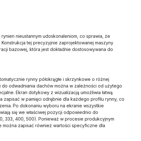
 rynien nieustannym udoskonaleniom, co sprawia, że
 Konstrukcja tej precyzyjnie zaprojektowanej maszyny
uracji bazowej, która jest dokładnie dostosowywana do
tomatycznie rynny półokrągłe i skrzynkowe o różnej
lami do odwadniania dachów można w zależności od użytego
jalne. Ekran dotykowy z wizualizacją umożliwia łatwą
apisać w pamięci odrębnie dla każdego profilu rynny, co
zenia. Po dokonaniu wyboru na ekranie wszystkie
wiają się we właściwej pozycji odpowiednio do
0, 333, 400, 500). Ponieważ w procesie produkcyjnym
ie można zapisać również wartości specyficzne dla