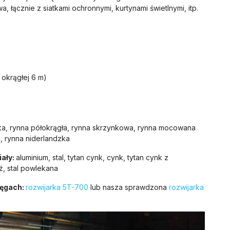
łącznie z siatkami ochronnymi, kurtynami świetlnymi, itp.
okrągłej 6 m)
ńska, rynna półokrągła, rynna skrzynkowa, rynna mocowana
, rynna niderlandzka
ały:
aluminium, stal, tytan cynk, cynk, tytan cynk z
ź, stal powlekana
ręgach:
rozwijarka 5T-700
lub nasza sprawdzona
rozwijarka