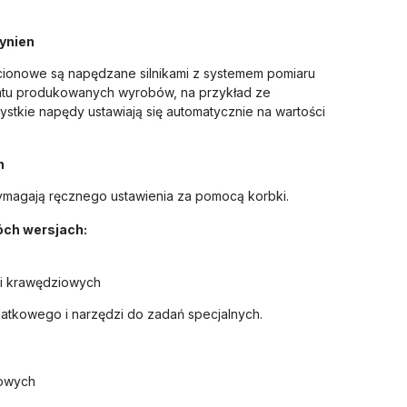
ynien
cionowe są napędzane silnikami z systemem pomiaru
ntu produkowanych wyrobów, na przykład ze
tkie napędy ustawiają się automatycznie na wartości
n
ymagają ręcznego ustawienia za pomocą korbki.
óch wersjach:
li krawędziowych
atkowego i narzędzi do zadań specjalnych.
kowych