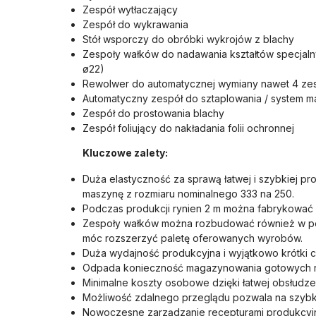
Zespół wytłaczający
Zespół do wykrawania
Stół wsporczy do obróbki wykrojów z blachy
Zespoły wałków do nadawania kształtów specjalny
ø22)
Rewolwer do automatycznej wymiany nawet 4 z
Automatyczny zespół do sztaplowania / system ma
Zespół do prostowania blachy
Zespół foliujący do nakładania folii ochronnej
Kluczowe zalety:
Duża elastyczność za sprawą łatwej i szybkiej pr
maszynę z rozmiaru nominalnego 333 na 250.
Podczas produkcji rynien 2 m można fabrykować 
Zespoły wałków można rozbudować również w póź
móc rozszerzyć paletę oferowanych wyrobów.
Duża wydajność produkcyjna i wyjątkowo krótki c
Odpada konieczność magazynowania gotowych ry
Minimalne koszty osobowe dzięki łatwej obsłudze
Możliwość zdalnego przeglądu pozwala na szybk
Nowoczesne zarządzanie recepturami produkcyj