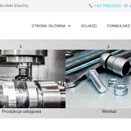
bróbki blachy.
+43 76822245
o
STRONA GŁÓWNA
DOJAZD
FORMULARZ
Produkcja usługowa
Montaż