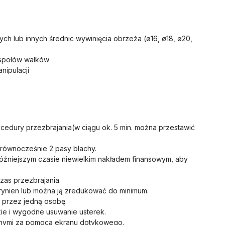
ch lub innych średnic wywinięcia obrzeża (ø16, ø18, ø20,
espołów wałków
nipulacji
ocedury przezbrajania(w ciągu ok. 5 min. można przestawić
równocześnie 2 pasy blachy.
niejszym czasie niewielkim nakładem finansowym, aby
zas przezbrajania.
nien lub można ją zredukować do minimum.
 przez jedną osobę.
ie i wygodne usuwanie usterek.
nymi za pomocą ekranu dotykowego.