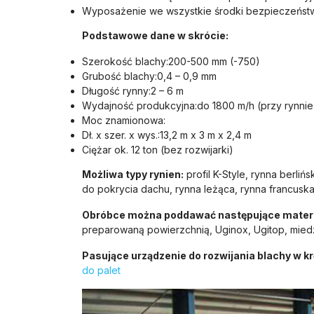
Wyposażenie we wszystkie środki bezpieczeństwa, 
Podstawowe dane w skrócie:
Szerokość blachy:200-500 mm (-750)
Grubość blachy:0,4 – 0,9 mm
Długość rynny:2 – 6 m
Wydajność produkcyjna:do 1800 m/h (przy rynnie 
Moc znamionowa:
Dł. x szer. x wys.:13,2 m x 3 m x 2,4 m
Ciężar ok. 12 ton (bez rozwijarki)
Możliwa typy rynien:
profil K-Style, rynna berli
do pokrycia dachu, rynna leżąca, rynna francuska
Obróbce można poddawać następujące materi
preparowaną powierzchnią, Uginox, Ugitop, mied
Pasujące urządzenie do rozwijania blachy w k
do palet