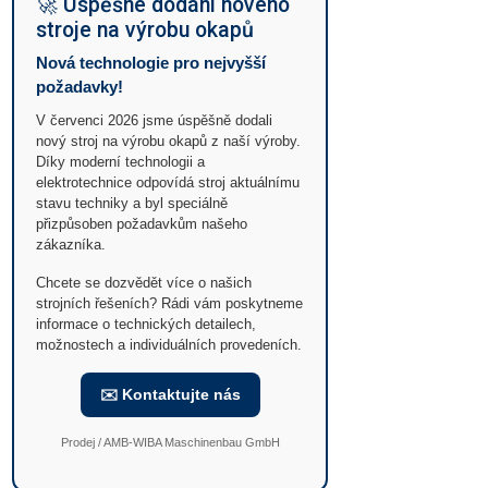
🚀 Úspěšné dodání nového
stroje na výrobu okapů
Nová technologie pro nejvyšší
požadavky!
V červenci 2026 jsme úspěšně dodali
nový stroj na výrobu okapů z naší výroby.
Díky moderní technologii a
elektrotechnice odpovídá stroj aktuálnímu
stavu techniky a byl speciálně
přizpůsoben požadavkům našeho
zákazníka.
Chcete se dozvědět více o našich
strojních řešeních? Rádi vám poskytneme
informace o technických detailech,
možnostech a individuálních provedeních.
✉️ Kontaktujte nás
Prodej / AMB-WIBA Maschinenbau GmbH