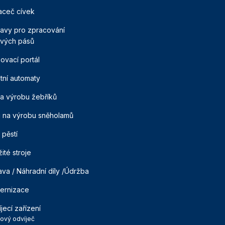
aceč cívek
avy pro zpracování
vých pásů
ovací portál
tní automaty
na výrobu žebříků
j na výrobu sněholamů
 pěstí
ité stroje
va / Náhradní díly /Údržba
ernizace
jecí zařízení
tový odvíječ