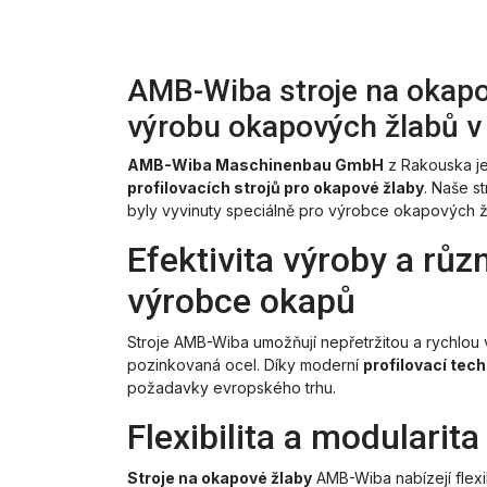
AMB-Wiba stroje na okapové
výrobu okapových žlabů v
AMB-Wiba Maschinenbau GmbH
z Rakouska je 
profilovacích strojů pro okapové žlaby
. Naše st
byly vyvinuty speciálně pro výrobce okapových žlab
Efektivita výroby a růz
výrobce okapů
Stroje AMB-Wiba umožňují nepřetržitou a rychlou v
pozinkovaná ocel. Díky moderní
profilovací tech
požadavky evropského trhu.
Flexibilita a modularita
Stroje na okapové žlaby
AMB-Wiba nabízejí flexib