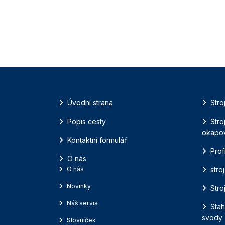
Úvodní strana
Stro
Popis cesty
Stro
okapo
Kontaktní formulář
Prof
O nás
O nás
stro
Novinky
Stro
Náš servis
Stah
svody
Slovníček