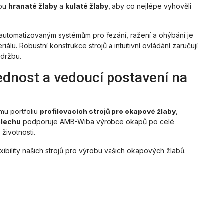
sou
hranaté žlaby
a
kulaté žlaby
, aby co nejlépe vyhověli
automatizovaným systémům pro řezání, ražení a ohýbání je
álu. Robustní konstrukce strojů a intuitivní ovládání zaručují
údržbu.
dnost a vedoucí postavení na
mu portfoliu
profilovacích strojů pro okapové žlaby
,
plechu
podporuje AMB-Wiba výrobce okapů po celé
 životnosti.
exibility našich strojů pro výrobu vašich okapových žlabů.