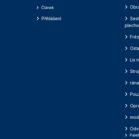
Obr
Článek
Přihlášení
Sest
plecho
Fréz
Osta
Lis 
Stro
rána
Použ
Opra
mod
Odví
Pale