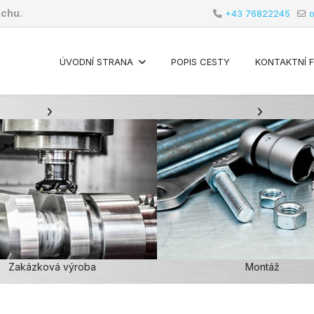
echu.
+43 76822245
o
ÚVODNÍ STRANA
POPIS CESTY
KONTAKTNÍ 
Zakázková výroba
Montáž