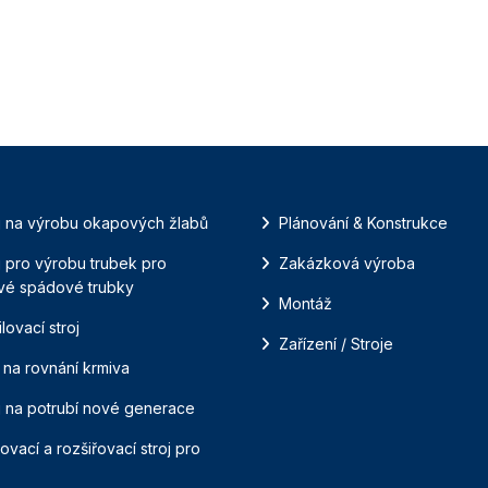
j na výrobu okapových žlabů
Plánování & Konstrukce
j pro výrobu trubek pro
Zakázková výroba
vé spádové trubky
Montáž
ilovací stroj
Zařízení / Stroje
j na rovnání krmiva
j na potrubí nové generace
ovací a rozšiřovací stroj pro