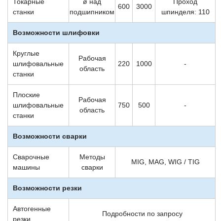
Токарные
ø над
Проход
600
3000
станки
подшипником
шпинделя: 110
Возможности шлифовки
Круглые
Рабочая
шлифовальные
220
1000
-
область
станки
Плоские
Рабочая
шлифовальные
750
500
-
область
станки
Возможности сварки
Сварочные
Методы
MIG, MAG, WIG / TIG
машины
сварки
Возможности резки
Автогенные
Подробности по запросу
резки