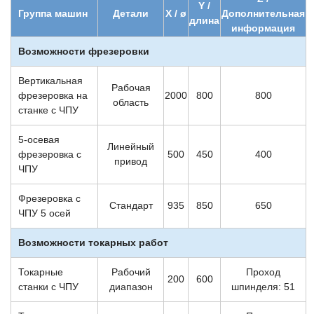
Y /
Группа машин
Детали
X / ø
Дополнительная
длина
информация
Возможности фрезеровки
Вертикальная
Рабочая
фрезеровка на
2000
800
800
область
станке с ЧПУ
5-осевая
Линейный
фрезеровка с
500
450
400
привод
ЧПУ
Фрезеровка с
Стандарт
935
850
650
ЧПУ 5 осей
Возможности токарных работ
Токарные
Рабочий
Проход
200
600
станки с ЧПУ
диапазон
шпинделя: 51