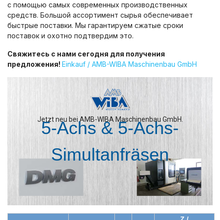
с помощью самых современных производственных
средств. Большой ассортимент сырья обеспечивает
быстрые поставки. Мы гарантируем сжатые сроки
поставок и охотно подтвердим это.
Свяжитесь с нами сегодня для получения
предложения!
Einkauf / AMB-WIBA Maschinenbau GmbH
Jetzt neu bei AMB-WIBA Maschinenbau GmbH.
5-Achs & 5-Achs-
Simultanfräsen
Z /