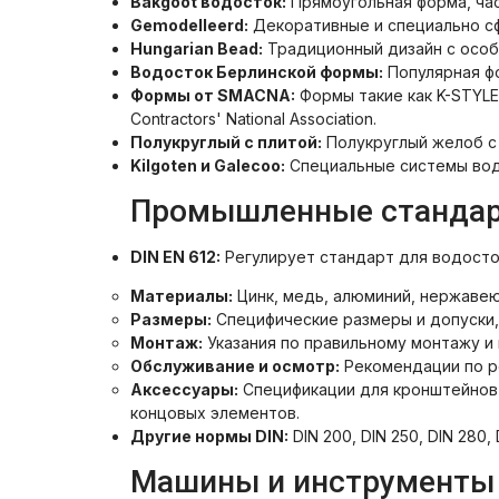
Bakgoot водосток:
Прямоугольная форма, час
Gemodelleerd:
Декоративные и специально с
Hungarian Bead:
Традиционный дизайн с особ
Водосток Берлинской формы:
Популярная фо
Формы от SMACNA:
Формы такие как K-STYLE,
Contractors' National Association.
Полукруглый с плитой:
Полукруглый желоб с
Kilgoten и Galecoo:
Специальные системы вод
Промышленные стандар
DIN EN 612:
Регулирует стандарт для водосто
Материалы:
Цинк, медь, алюминий, нержавею
Размеры:
Специфические размеры и допуски,
Монтаж:
Указания по правильному монтажу и
Обслуживание и осмотр:
Рекомендации по р
Аксессуары:
Спецификации для кронштейнов 
концовых элементов.
Другие нормы DIN:
DIN 200, DIN 250, DIN 280, 
Машины и инструменты