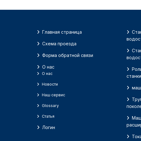
Главная страница
Ста
водос
Схема проезда
Ста
Форма обратной связи
водос
О нас
Рол
О нас
станк
Новости
маш
Наш сервис
Тру
Glossary
покол
Статья
Маш
расши
Логин
Ток