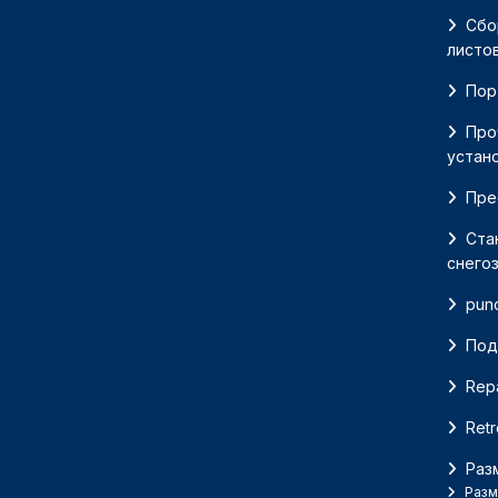
Сбо
листо
Пор
Про
устан
Пре
Ста
снего
pun
Под
Repa
Retr
Раз
Разм