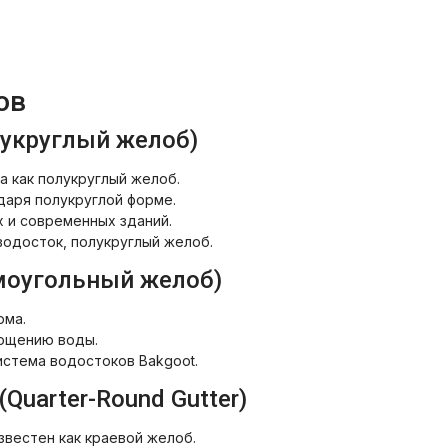
ов
укруглый желоб)
а как полукруглый желоб.
аря полукруглой форме.
 и современных зданий.
водосток, полукруглый желоб.
моугольный желоб)
рма.
лощению воды.
истема водостоков Bakgoot.
Quarter-Round Gutter)
звестен как краевой желоб.