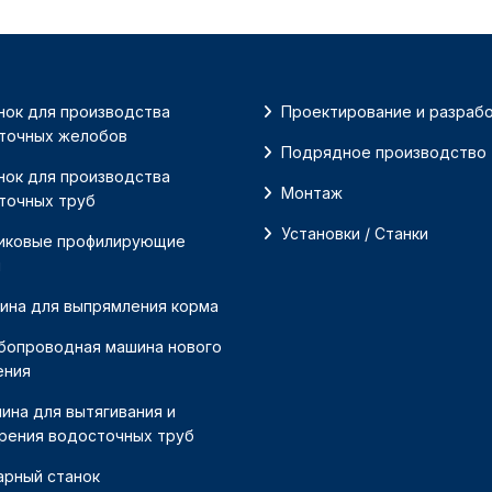
нок для производства
Проектирование и разрабо
точных желобов
Подрядное производство
нок для производства
Монтаж
точных труб
Установки / Станки
иковые профилирующие
и
ина для выпрямления корма
бопроводная машина нового
ения
ина для вытягивания и
рения водосточных труб
арный станок