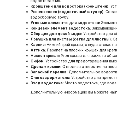
водоотведения.
Кронштейн для водостока (кронштейн):
Уст
Рыненкессел (водосточный штуцер):
Соеди
водосборную трубу.
Угловые элементы для водостока:
Элементы
Концевой элемент водостока:
Закрывающий 
Сборщик дождевой воды:
Устройство для с
Ловушка для листвы (сетка для листвы):
Се
Карниз:
Нижний край крыши, откуда стекает в
Аттика:
Парапет на плоских крышах для креп
Наклон крыши:
Угол крыши для расчета объе
Сифон:
Устройство для предотвращения выхо
Дренаж крыши:
Отводная отверстие на плос
Запасной перелив:
Дополнительное водоотве
Снегозадержатель:
Устройство для предотв
Вход водостока:
Место водостока, где вода
Дополнительную информацию вы можете найт