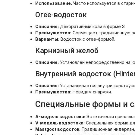
Использование:
Часто используется в старин
Огее-водосток
Описание:
Декоративный край в форме S.
Преимущества:
Совмещает традиционную эс
Варианты:
Водосток с огее-формой.
Карнизный желоб
Описание:
Установлен непосредственно на ка
Внутренний водосток (Hinterl
Описание:
Устанавливается внутри конструкц
Преимущества:
Невидим снаружи.
Специальные формы и 
A-модель водостока:
Эстетически привлека
V-модель водостока:
Специальная форма дл
Mastgoot водосток:
Традиционная нидерланд