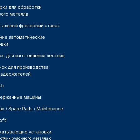
рки для обработки
вого металла
тальный фрезерный станок
чие автоматические
овки
сс для изготовления лестниц
нок для производства
задержателей
ch
ержанные машины
ir / Spare Parts / Maintenance
ofit
матывающие установки
отчик рулонного металла с